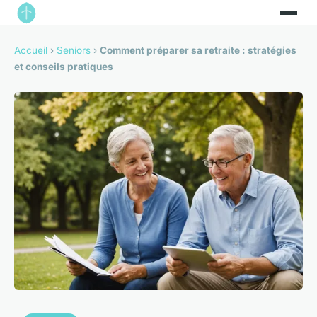
Accueil
›
Seniors
›
Comment préparer sa retraite : stratégies
et conseils pratiques