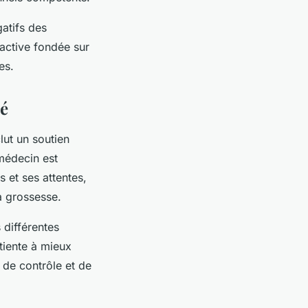
gatifs des
oactive fondée sur
es.
é
lut un soutien
-médecin est
 et ses attentes,
a grossesse.
 différentes
tiente à mieux
de contrôle et de