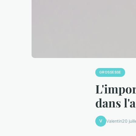
GROSSESSE
L'impor
dans l
V
Valentin
20 juil