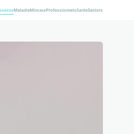
ssesse
Maladie
Minceur
Professionnels
Sante
Seniors