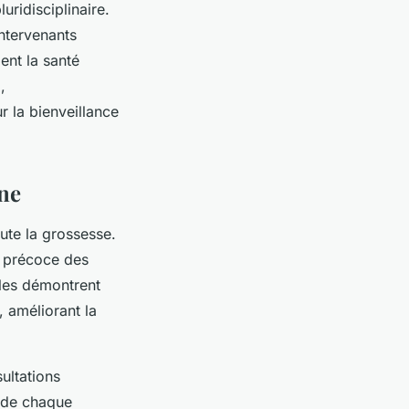
ridisciplinaire.
ntervenants
ent la santé
,
r la bienveillance
nne
oute la grossesse.
n précoce des
ales démontrent
, améliorant la
ultations
s de chaque