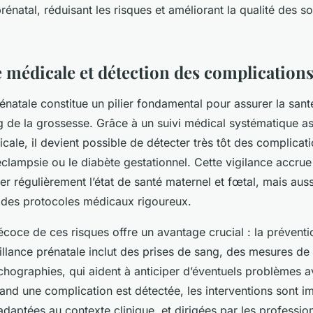
prénatal, réduisant les risques et améliorant la qualité des s
e médicale et détection des complication
rénatale constitue un pilier fondamental pour assurer la sant
g de la grossesse. Grâce à un suivi médical systématique a
ricale, il devient possible de détecter très tôt des complica
-éclampsie ou le diabète gestationnel. Cette vigilance accru
r régulièrement l’état de santé maternel et fœtal, mais aussi
 des protocoles médicaux rigoureux.
récoce de ces risques offre un avantage crucial : la préventi
illance prénatale inclut des prises de sang, des mesures de 
échographies, qui aident à anticiper d’éventuels problèmes a
and une complication est détectée, les interventions sont 
daptées au contexte clinique, et dirigées par les professi