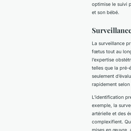
optimise le suivi 
et son bébé.
Surveillanc
La surveillance p
fœtus tout au lon
l’expertise obstét
telles que la pré
seulement d’évalue
rapidement selon
L’identification p
exemple, la surve
artérielle et des 
complexifient. Qu
mises en œuvre, a