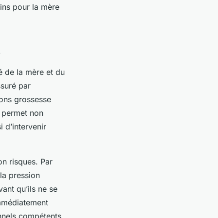
oins pour la mère
s
é de la mère et du
ssuré par
tions grossesse
e permet non
 d’intervenir
on risques. Par
la pression
vant qu’ils ne se
immédiatement
onnels compétents.