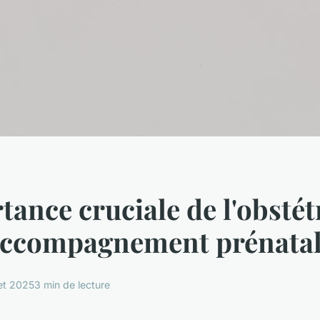
tance cruciale de l'obstét
'accompagnement prénata
let 2025
3 min de lecture