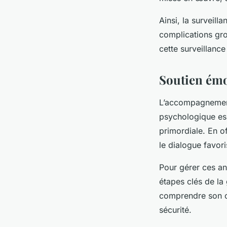
Ainsi, la surveill
complications gro
cette surveillanc
Soutien émo
L’accompagnement p
psychologique ess
primordiale. En o
le dialogue favor
Pour gérer ces ang
étapes clés de la
comprendre son co
sécurité.