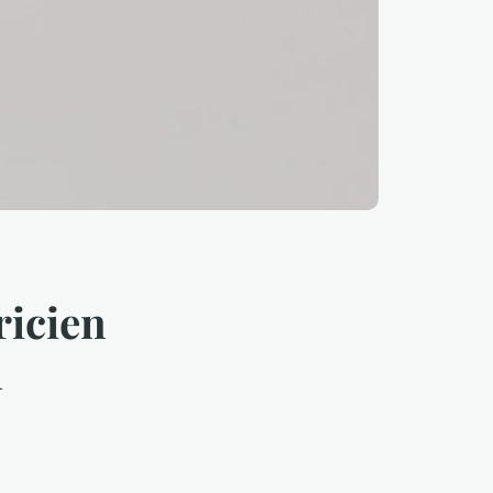
ricien
l