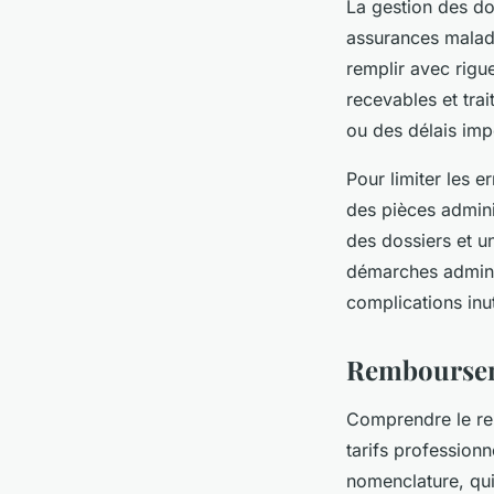
La gestion des do
assurances maladi
remplir avec rigu
recevables et tra
ou des délais im
Pour limiter les e
des pièces adminis
des dossiers et u
démarches administ
complications inut
Rembourseme
Comprendre le re
tarifs profession
nomenclature, qui