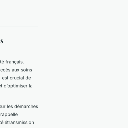
es
é français,
’accès aux soins
 est crucial de
t d’optimiser la
 sur les démarches
 rappelle
télétransmission