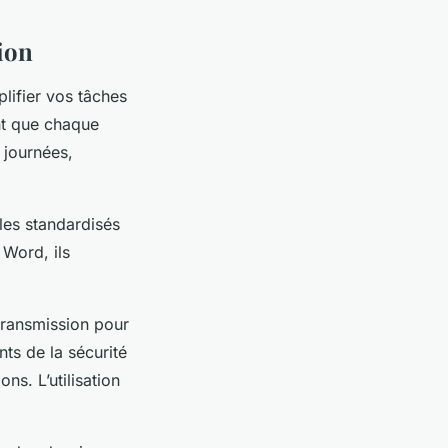
tion
lifier vos tâches
ent que chaque
 journées,
les standardisés
 Word, ils
étransmission pour
ts de la sécurité
ns. L’utilisation