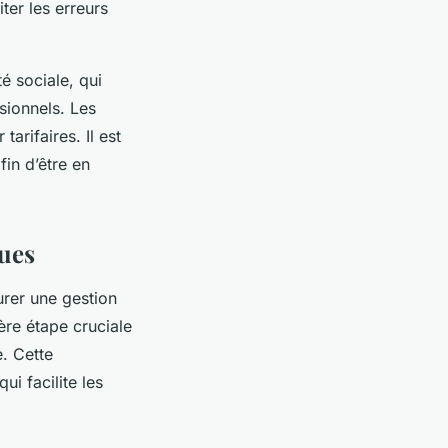
ter les erreurs
é sociale, qui
ssionnels. Les
tarifaires. Il est
fin d’être en
ques
urer une gestion
ère étape cruciale
e. Cette
i facilite les