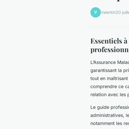
V
Valentin
20 juil
Essentiels à
professionn
L’Assurance Malad
garantissant la pr
tout en maîtrisant
comprendre ce cadr
relation avec les p
Le guide professi
administratives, l
notamment les res