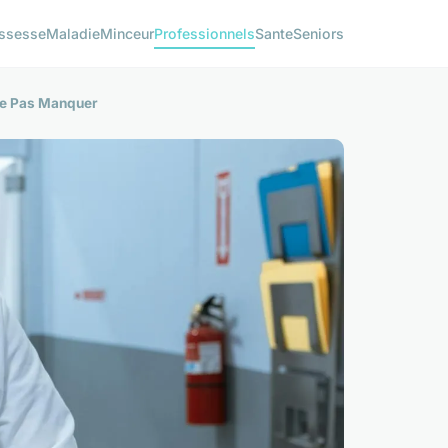
ssesse
Maladie
Minceur
Professionnels
Sante
Seniors
 Ne Pas Manquer