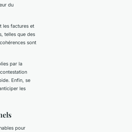
teur du
 les factures et
, telles que des
incohérences sont
lies par la
 contestation
de. Enfin, se
nticiper les
nels
rnables pour