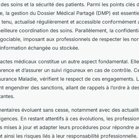
é des soins et la sécurité des patients. Parmi les points clés
, la gestion du Dossier Médical Partagé (DMP) est essentie
 tenu, actualisé régulièrement et accessible conformément a
eilleure coordination des soins. Parallèlement, la confident
égociable, imposant aux professionnels de respecter les n
 information échangée ou stockée.
s actes médicaux constitue un autre aspect fondamental. Ell
arence et d’assurer un suivi rigoureux en cas de contrôle. C
ssurance Maladie, vérifient le respect de ces engagements. 
 engendrer des sanctions, allant de rappels à l’ordre à des
tantes.
entaires évoluent sans cesse, notamment avec des actualit
igences. En restant attentifs à ces évolutions, les professio
es mises à jour et adapter leurs procédures pour répondre a
t ainsi les risques liés à leur responsabilité professionnelle.