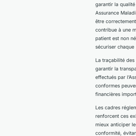
garantir la qualit
Assurance Maladie
être correctement
contribue à une m
patient est non n
sécuriser chaque
La traçabilité de
garantir la transp
effectués par l’A
conformes peuvent
financières impor
Les cadres réglem
renforcent ces ex
mieux anticiper l
conformité, évitan