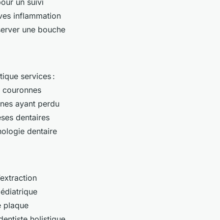
pour un suivi
ives inflammation
server une bouche
tique services :
, couronnes
nnes ayant perdu
èses dentaires
nologie dentaire
’extraction
pédiatrique
e plaque
dentiste holistique