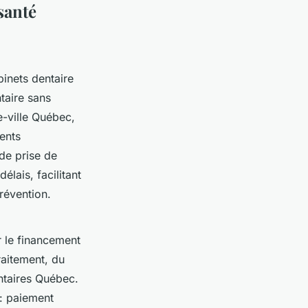
santé
inets dentaire
taire sans
e-ville Québec,
ients
 de prise de
élais, facilitant
révention.
r le financement
raitement, du
ntaires Québec.
 : paiement