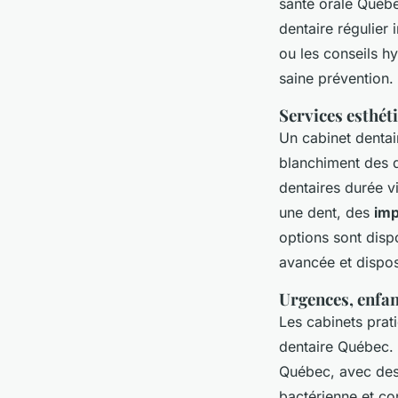
santé orale Québec
dentaire régulier
ou les conseils h
saine prévention.
Services esthét
Un cabinet dentai
blanchiment des d
dentaires durée v
une dent, des
imp
options sont disp
avancée et disposi
Urgences, enfan
Les cabinets prati
dentaire Québec. 
Québec, avec des 
bactérienne et con