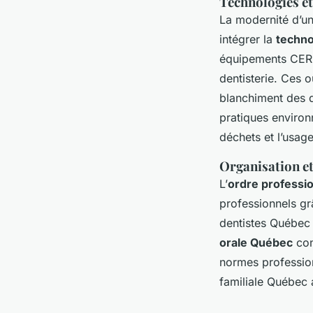
Technologies et
La modernité d’un
intégrer la
techno
équipements CERE
dentisterie. Ces o
blanchiment des d
pratiques environ
déchets et l’usag
Organisation e
L’
ordre professio
professionnels gr
dentistes Québec s
orale Québec
con
normes profession
familiale Québec 