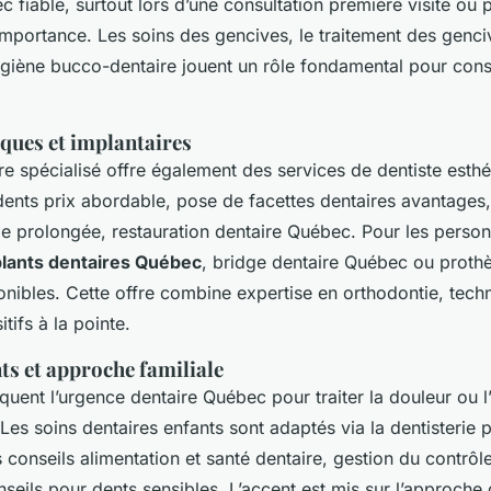
 fiable, surtout lors d’une consultation première visite ou 
 importance. Les soins des gencives, le traitement des genc
ygiène bucco-dentaire jouent un rôle fondamental pour con
iques et implantaires
re spécialisé offre également des services de dentiste esthé
ents prix abordable, pose de facettes dentaires avantages
ie prolongée, restauration dentaire Québec. Pour les perso
lants dentaires Québec
, bridge dentaire Québec ou proth
onibles. Cette offre combine expertise en orthodontie, tech
tifs à la pointe.
ts et approche familiale
quent l’urgence dentaire Québec pour traiter la douleur ou l
Les soins dentaires enfants sont adaptés via la dentisterie 
conseils alimentation et santé dentaire, gestion du contrôl
seils pour dents sensibles. L’accent est mis sur l’approche 