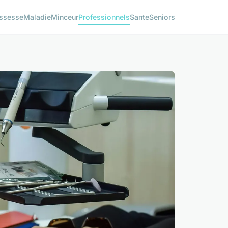
ssesse
Maladie
Minceur
Professionnels
Sante
Seniors