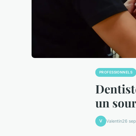
PROFESSIONNELS
Dentist
un sour
V
Valentin
26 se