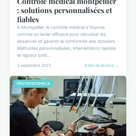
Contrôle médical montpellier
: solutions personnalisées et
fiables
À Montpellier, le contrôle médical s'impose
comme un levier efficace pour sécuriser les
absences et garantir la conformité des dossiers.
Méthodes personnalisées, interventions rapides
et rigueur jurid...
3 septembre 2025
4 min de lecture →
PROFESSIONNELS